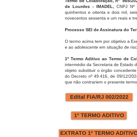
Termo de Colaboração, nº 985/2
de Lourdes - IMADEL,
CNPJ Nº 39
quinhentos e oitenta e dois mil, se
novecentos sessenta e um reais e t
Processo SEI de Assinatura do Te
O termo acima tem por objetivo a Ex
e ao adolescente em situação de ris
1º Termo Aditivo ao Termo de Co
intermédio da Secretaria de Estado 
objeto substituir o órgão concedent
do Decreto nº 49.416, de 09/12/2024
que não contrariem o presente termo
Edital FIA/RJ 002/2022
1º TERMO ADITIVO
EXTRATO 1º TERMO ADITIV