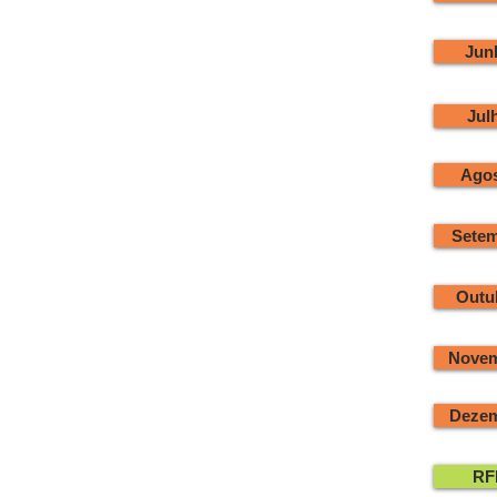
Jun
Jul
Agos
Setem
Outu
Novem
Dezem
RF