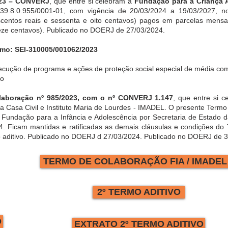
023 – CONVERJ
, que entre si celebram a
Fundação para a Criança A
.8.0.955/0001-01, com vigência de 20/03/2024 a 19/03/2027, no
iscentos reais e sessenta e oito centavos) pagos em parcelas mensa
reze centavos). Publicado no DOERJ de 27/03/2024.
rmo: SEI-310005/001062/2023
ecução de programa e ações de proteção social especial de média co
co
laboração nº 985/2023, com o nº CONVERJ 1.147
, que entre si 
da Casa Civil e Instituto Maria de Lourdes - IMADEL. O presente Term
e Fundação para a Infância e Adolescência por Secretaria de Estado d
. Ficam mantidas e ratificadas as demais cláusulas e condições do 
 aditivo. Publicado no DOERJ d 27/03/2024. Publicado no DOERJ de 31
TERMO DE COLABORAÇÃO FIA / IMADEL
2º TERMO ADITIVO
O
EXTRATO 2º TERMO ADITIVO