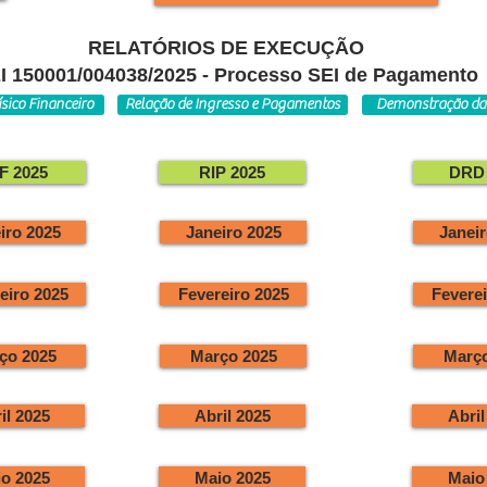
RELATÓRIOS DE EXECUÇÃO
I 150001/004038/2025 - Processo SEI de Pagamento
ísico Financeiro
Relação de Ingresso e Pagamentos
Demonstração da 
F 2025
RIP 2025
DRD 
iro 2025
Janeiro 2025
Janeir
eiro 2025
Fevereiro 2025
Feverei
ço 2025
Março 2025
Março
il 2025
Abril 2025
Abril
o 2025
Maio 2025
Maio