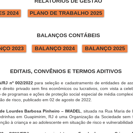
RELATÓRIOS DE GESTÃO
ES 2024
PLANO DE TRABALHO 2025
BALANÇOS CONTÁBEIS
NÇO 2023
BALANÇO 2024
BALANÇO 2025
EDITAIS, CONVÊNIOS E TERMOS ADITIVOS
A/RJ nº 002/2022
para seleção e cadastramento de entidades de assis
e direito privado sem fins econômicos ou lucrativos, com vista a cel
o de programas e ações de proteção social especial de média comple
ção de risco, publicado em 02 de agosto de 2022.
ia de Lourdes Barbosa Pinheiro – IMADEL
, situada na Rua Maria de 
Pedrinhas em Guapimirim, RJ é uma Organização da Sociedade sem f
nção à criança e ao adolescente em situação de risco e vulnerabilidade