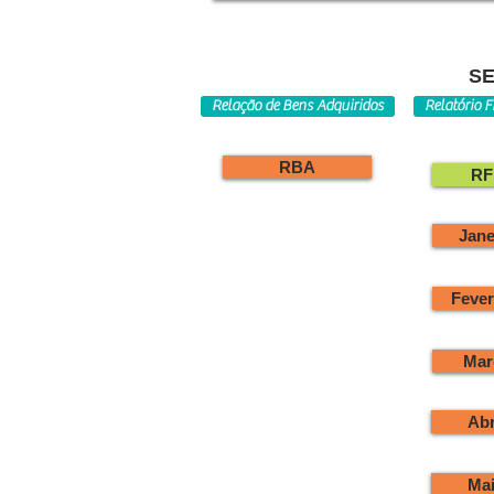
SE
Relação de Bens Adquiridos
Relatório F
RBA
RF
Jane
Fever
Mar
Abr
Mai