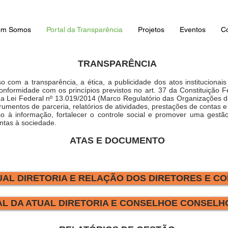
em Somos
Portal da Transparência
Projetos
Eventos
C
TRANSPARÊNCIA
com a transparência, a ética, a publicidade dos atos institucionai
conformidade com os princípios previstos no art. 37 da Constituição 
 a Lei Federal nº 13.019/2014 (Marco Regulatório das Organizações 
trumentos de parceria, relatórios de atividades, prestações de contas 
o à informação, fortalecer o controle social e promover uma gestão
ontas à sociedade.
ATAS E DOCUMENTO
UAL DIRETORIA E RELAÇÃO DOS DIRETORES E C
L DA ATUAL DIRETORIA E CONSELHOE CONSELH