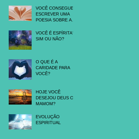
QUE O SEU PÉ?
VOCÊ CONSEGUE
ESCREVER UMA
POESIA SOBRE A
SUA
REENCARNAÇÃO?
VOCÊ É ESPÍRITA?
SIM OU NÃO?
O QUE É A
CARIDADE PARA
VOCÊ?
HOJE VOCÊ
DESEJOU DEUS OU
MAMOM?
EVOLUÇÃO
ESPIRITUAL