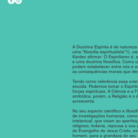
A Doutrina Espírita é de natureza t
uma “filosofia espiritualista”1), ci
Kardec afirmar: O Espiritismo é
e uma doutrina filosófica. Como c
podem estabelecer entre nós e os
as consequências morais que dec
Tendo como referência essa orie
elucida: Podemos tomar o Espirit
forças espirituais. A Ciência e a F
simbólica, porém, a Religião é o â
acrescenta:
No seu aspecto científico e filo
de investigações humanas, como 
intelectual, que visam ao aperf
religioso, todavia, repousa a sua 
do Evangelho de Jesus Cristo, es
homem, para a grandeza do seu i