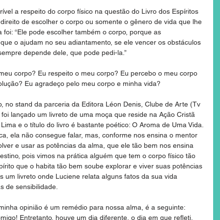
ível a respeito do corpo físico na questão do Livro dos Espíritos 
direito de escolher o corpo ou somente o gênero de vida que lhe 
a foi: “Ele pode escolher também o corpo, porque as 
 que o ajudam no seu adiantamento, se ele vencer os obstáculos 
empre depende dele, que pode pedi-la.”
o meu corpo? Eu respeito o meu corpo? Eu percebo o meu corpo 
lução? Eu agradeço pelo meu corpo e minha vida?
o, no stand da parceria da Editora Léon Denis, Clube de Arte (Tv 
 foi lançado um livreto de uma moça que reside na Ação Cristã 
Lima e o título do livro é bastante poético: O Aroma de Uma Vida.
sica, ela não consegue falar, mas, conforme nos ensina o mentor 
lver e usar as potências da alma, que ele tão bem nos ensina 
stino, pois vimos na prática alguém que tem o corpo físico tão 
írito que o habita tão bem soube explorar e viver suas potências 
 um livreto onde Luciene relata alguns fatos da sua vida 
 de sensibilidade.
minha opinião é um remédio para nossa alma, é a seguinte: 
migo! Entretanto, houve um dia diferente, o dia em que refleti. 