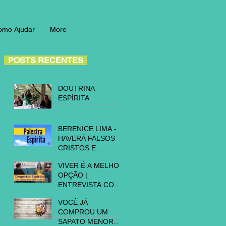
omo Ajudar
More
POSTS RECENTES
DOUTRINA
ESPÍRITA
BERENICE LIMA -
HAVERÁ FALSOS
CRISTOS E
FALSOS PROFETAS
VIVER É A MELHOR
OPÇÃO |
ENTREVISTA COM
BERENICE LIMA -
VOCÊ JÁ
TV NOVA LUZ
COMPROU UM
SAPATO MENOR