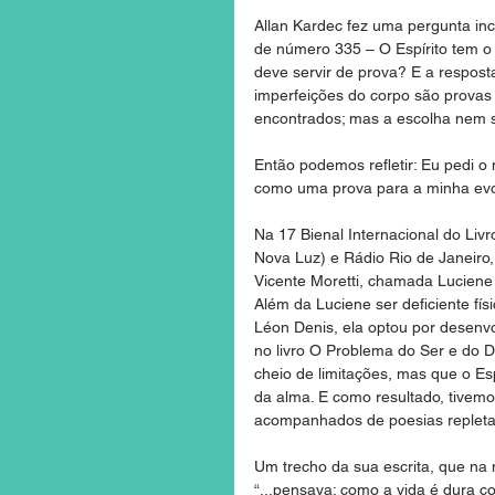
Allan Kardec fez uma pergunta incr
de número 335 – O Espírito tem o 
deve servir de prova? E a respost
imperfeições do corpo são provas
encontrados; mas a escolha nem s
Então podemos refletir: Eu pedi 
como uma prova para a minha evo
Na 17 Bienal Internacional do Livr
Nova Luz) e Rádio Rio de Janeiro,
Vicente Moretti, chamada Luciene 
Além da Luciene ser deficiente fí
Léon Denis, ela optou por desenvo
no livro O Problema do Ser e do De
cheio de limitações, mas que o Esp
da alma. E como resultado, tivemos
acompanhados de poesias repletas
Um trecho da sua escrita, que na 
“...pensava: como a vida é dura co