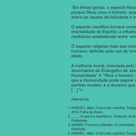
Em linhas gerais, o aspecto filos
porque Deus criou o homem, qual 
sobre as causas da felicidade e i
O aspecto científico fornece com
imortalidade do Espírito; a influê
mediúnico estabelecido entre e
O aspecto religioso trata das c
humano, definido pelo uso do livr
efeito.
A melhoria moral, orientada pelo
doutrinários do Evangelho de Je
Humanidade” 4: “Para o homem, J
que a Humanidade pode aspirar n
perfeito modelo, e a doutrina qu
[…].”
4
Referências
KARDEC, Allan. O livro dos espíritos. Tradu
2010. Folha de Rosto.
____. O que é o espiritismo. Tradução de Ev
Preâmbulo.
XAVIER, Francisco Cândido. O consolador. P
Definição.
KARDEC, Allan. O livro dos espíritos. Tradu